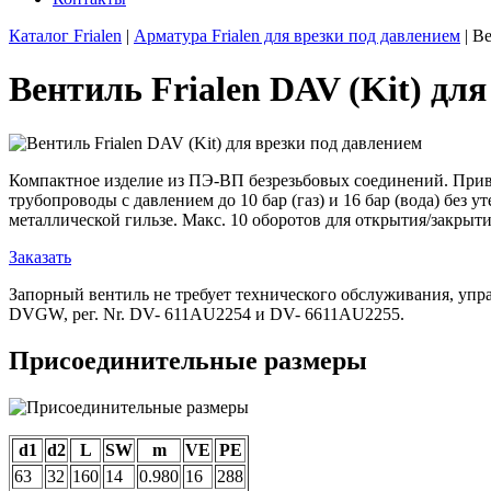
Каталог Frialen
|
Арматура Frialen для врезки под давлением
| В
Вентиль Frialen DAV (Kit) дл
Компактное изделие из ПЭ-ВП безрезьбовых соединений. Прив
трубопроводы с давлением до 10 бар (газ) и 16 бар (вода) бе
металлической гильзе. Макс. 10 оборотов для открытия/закры
Заказать
Запорный вентиль не требует технического обслуживания, упр
DVGW, рег. Nr. DV- 611AU2254 и DV- 6611AU2255.
Присоединительные размеры
d1
d2
L
SW
m
VE
PE
63
32
160
14
0.980
16
288