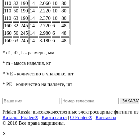
110
32
190
14
2.060
10
80
110
50
190
14
2.220
10
80
110
63
190
14
2.370
10
80
160
32
245
14
2.720
6
48
160
50
245
14
2.980
6
48
160
63
245
14
3.180
6
48
* d1, d2, L - размеры, мм
* m - масса изделия, кг
* VE - количество в упаковке, шт
* PE - количество на паллете, шт
ЗАКАЗА
Frialen Russia: высококачественные электросварные фитинги из
Каталог Frialen®
|
Карта сайта
|
О Friatec®
|
Контакты
© 2016 Все права защищены.
X