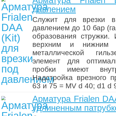
Арматура Frialen
давлением
Служит для врезки в
давлением до 10 бар (газ
образования стружки.
верхним и нижним 
металлической гиль
элемент для оптималь
пробки имеют внут
Надстройка врезного п
63 и 75 = MV d 40; d1 d 
Арматура Frialen DA
удлиненным патрубк