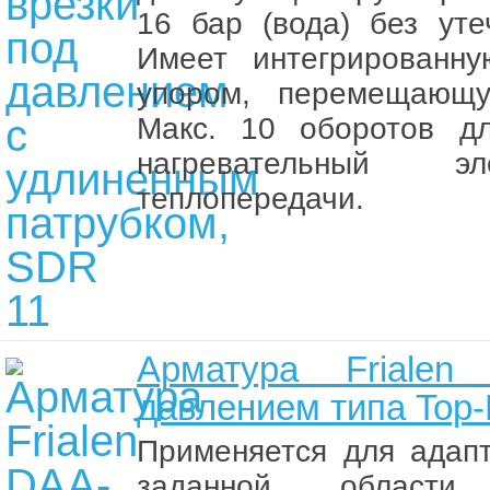
16 бар (вода) без уте
Имеет интегрированн
упором, перемещающу
Макс. 10 оборотов дл
нагревательный 
теплопередачи.
Арматура Friale
давлением типа Top-
Применяется для адап
заданной област