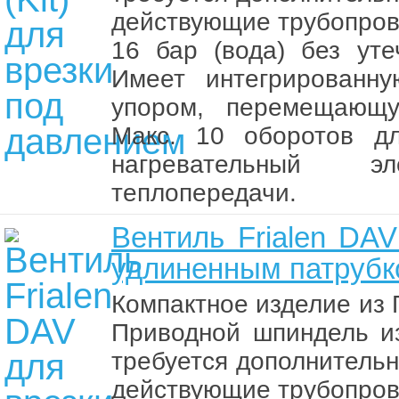
действующие трубопрово
16 бар (вода) без уте
Имеет интегрированн
упором, перемещающу
Макс. 10 оборотов дл
нагревательный 
теплопередачи.
Вентиль Frialen DA
удлиненным патрубк
Компактное изделие из 
Приводной шпиндель из
требуется дополнительн
действующие трубопрово