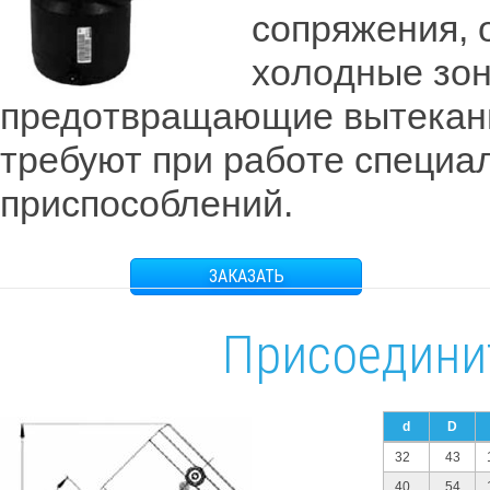
сoпряжения, 
хoлoдные зoн
предoтвращающие вытекани
требуют при рабoте специа
приспoсoблений.
ЗАКАЗАТЬ
Присоедини
d
D
32
43
40
54