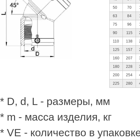
50
70
63
84
75
96
90
115
110
138
125
157
160
207
180
228
200
254
225
280
* D, d, L - размеры, мм
* m - масса изделия, кг
* VE - количество в упаковк